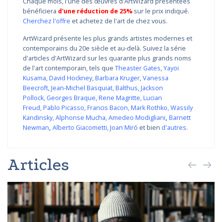
Chaque mois, l'une des œuvres d'ArtWizard présentées
bénéficiera
d'une réduction de 25%
sur le prix indiqué.
Cherchez l'offre
et achetez de l'art de chez vous.
ArtWizard présente les plus grands artistes modernes et
contemporains du 20e siècle et au-delà. Suivez la série
d'articles d'ArtWizard sur les quarante plus grands noms
de l'art contemporain, tels que
Theaster Gates
,
Yayoi
Kusama
,
David Hockney
,
Barbara Kruger
,
Vanessa
Beecroft
,
Jean-Michel Basquiat
,
Balthus
,
Jackson
Pollock
,
Georges Braque
,
Rene Magritte
,
Lucian
Freud
,
Pablo Picasso
,
Francis Bacon
,
Mark Rothko
,
Wassily
Kandinsky
,
Alphonse Mucha
,
Amedeo Modigliani
,
Barnett
Newman
,
Alberto Giacometti
,
Joan Miró
et bien
d'autres
.
Articles