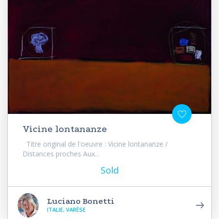
Vicine lontananze
Titre original de l'oeuvre : Vicine lontananze /
Distances proches Aux...
Sold
Luciano Bonetti
ITALIE, VARÈSE