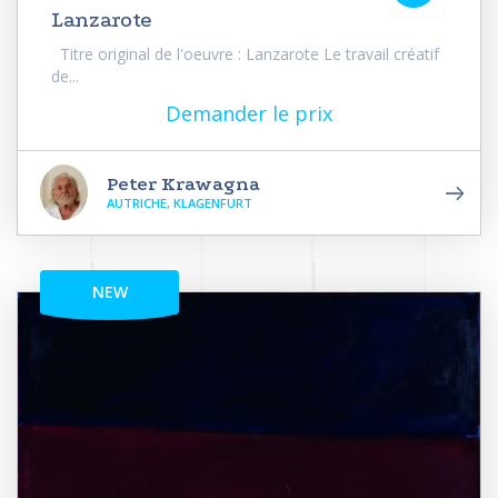
Lanzarote
Titre original de l'oeuvre : Lanzarote Le travail créatif
de...
Demander le prix
Peter Krawagna
AUTRICHE, KLAGENFURT
NEW