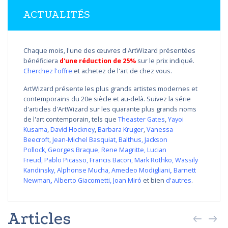
ACTUALITÉS
Chaque mois, l'une des œuvres d'ArtWizard présentées
bénéficiera
d'une réduction de 25%
sur le prix indiqué.
Cherchez l'offre
et achetez de l'art de chez vous.
ArtWizard présente les plus grands artistes modernes et
contemporains du 20e siècle et au-delà. Suivez la série
d'articles d'ArtWizard sur les quarante plus grands noms
de l'art contemporain, tels que
Theaster Gates
,
Yayoi
Kusama
,
David Hockney
,
Barbara Kruger
,
Vanessa
Beecroft
,
Jean-Michel Basquiat
,
Balthus
,
Jackson
Pollock
,
Georges Braque
,
Rene Magritte
,
Lucian
Freud
,
Pablo Picasso
,
Francis Bacon
,
Mark Rothko
,
Wassily
Kandinsky
,
Alphonse Mucha
,
Amedeo Modigliani
,
Barnett
Newman
,
Alberto Giacometti
,
Joan Miró
et bien
d'autres
.
Articles