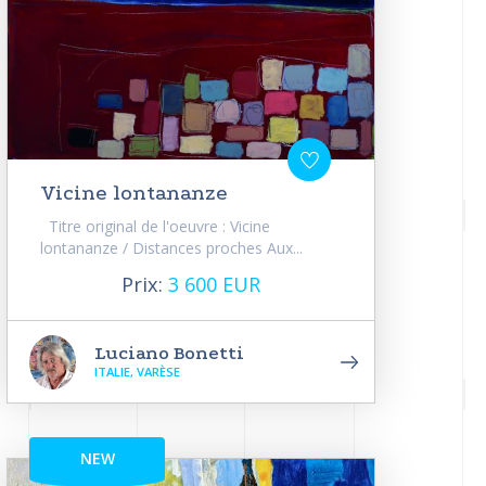
Vicine lontananze
Titre original de l'oeuvre : Vicine
lontananze / Distances proches Aux...
Prix:
3 600 EUR
Luciano Bonetti
ITALIE, VARÈSE
NEW