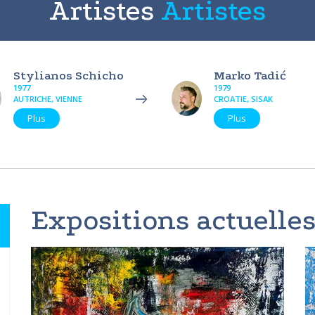
Artistes
Artistes
Stylianos Schicho
Marko Tadić
1977
1979
AUTRICHE, VIENNE
CROATIE, SISAK
Plus
Plus
Expositions actuelles