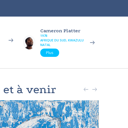
Cameron Platter
1978
AFRIQUE DU SUD, KWAZULU
NATAL
Plus
 et à venir