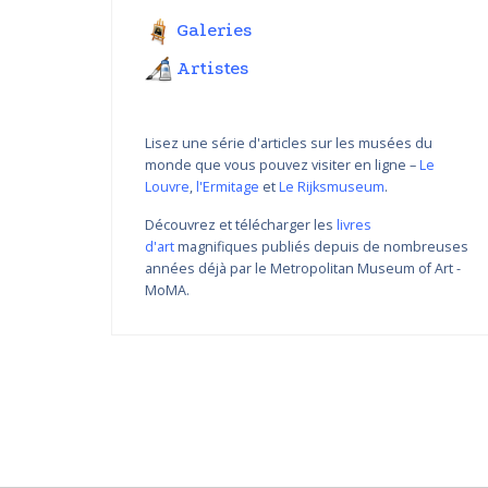
Galeries
Artistes
Lisez une série d'articles sur les musées du
monde que vous pouvez visiter en ligne –
Le
Louvre
,
l'Ermitage
et
Le Rijksmuseum
.
Découvrez et télécharger les
livres
d'art
magnifiques publiés depuis de nombreuses
Variations de couleur de
années déjà par le Metropolitan Museum of Art -
Nikolay Yanakiev I
MoMA.
22.03.2018 - 31.09.2018
DÉCOUVRIR PLUS