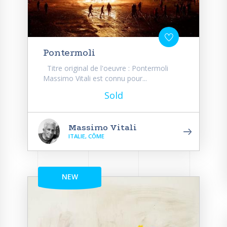
Pontermoli
Titre original de l'oeuvre : Pontermoli
Massimo Vitali est connu pour...
Sold
Massimo Vitali
ITALIE, CÔME
NEW