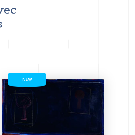
vec
s
NEW