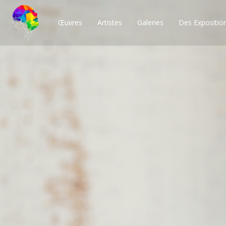
Œuvres
Artistes
Galeries
Des Expositio
Des milliers de po