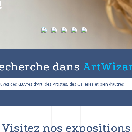
on de 25%
echerche dans
ArtWiza
Visitez nos expositions