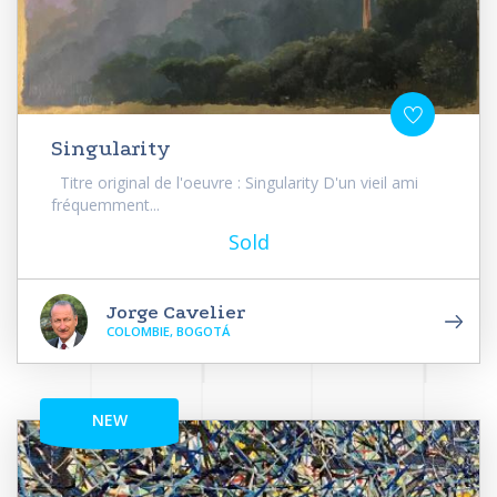
Singularity
Titre original de l'oeuvre : Singularity D'un vieil ami
fréquemment...
Sold
Jorge Cavelier
COLOMBIE, BOGOTÁ
NEW