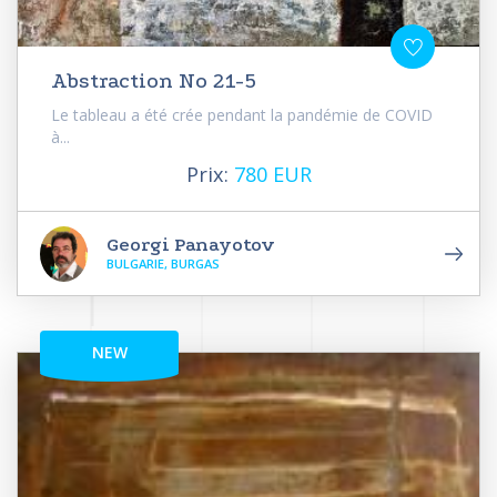
Abstraction No 21-5
Le tableau a été crée pendant la pandémie de COVID
à...
Prix:
780 EUR
Georgi Panayotov
BULGARIE, BURGAS
NEW