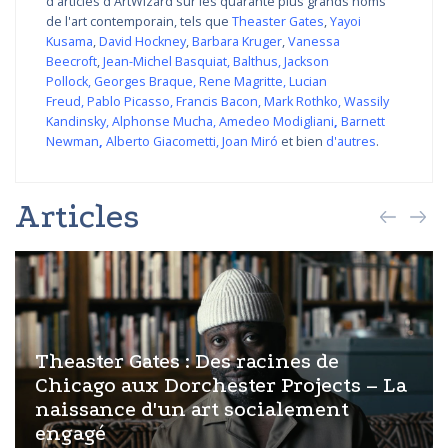
d'articles d'ArtWizard sur les quarante plus grands noms
de l'art contemporain, tels que
Theaster Gates
,
Yayoi
Kusama
,
David Hockney
,
Barbara Kruger
,
Vanessa
Beecroft
,
Jean-Michel Basquiat
,
Balthus
,
Jackson
Pollock
,
Georges Braque
,
Rene Magritte
,
Lucian
Freud
,
Pablo Picasso
,
Francis Bacon
,
Mark Rothko
,
Wassily
Kandinsky
,
Alphonse Mucha
,
Amedeo Modigliani
,
Barnett
Newman
,
Alberto Giacometti
,
Joan Miró
et bien
d'autres
.
Articles
Theaster Gates : Des racines de
Chicago aux Dorchester Projects – La
naissance d'un art socialement
engagé