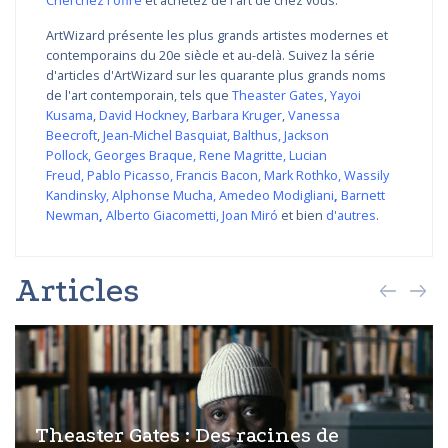
Cherchez l'offre
et achetez de l'art de chez vous.
ArtWizard présente les plus grands artistes modernes et
contemporains du 20e siècle et au-delà. Suivez la série
d'articles d'ArtWizard sur les quarante plus grands noms
de l'art contemporain, tels que
Theaster Gates
,
Yayoi
Kusama
,
David Hockney
,
Barbara Kruger
,
Vanessa
Beecroft
,
Jean-Michel Basquiat
,
Balthus
,
Jackson
Pollock
,
Georges Braque
,
Rene Magritte
,
Lucian
Freud
,
Pablo Picasso
,
Francis Bacon
,
Mark Rothko
,
Wassily
Kandinsky
,
Alphonse Mucha
,
Amedeo Modigliani
,
Barnett
Newman
,
Alberto Giacometti
,
Joan Miró
et bien
d'autres
.
Articles
Theaster Gates : Des racines de