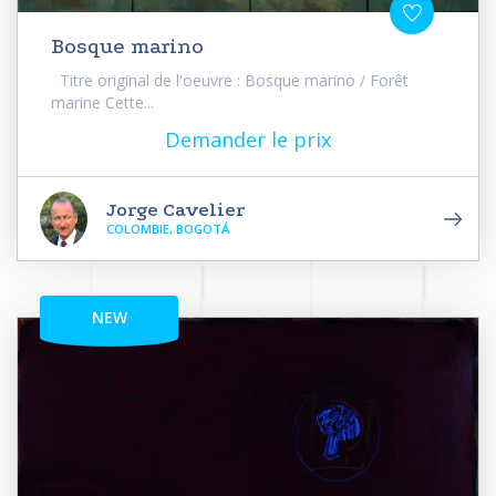
Bosque marino
Titre original de l'oeuvre : Bosque marino / Forêt
marine Cette...
Demander le prix
Jorge Cavelier
COLOMBIE, BOGOTÁ
NEW