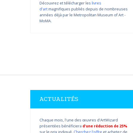
Découvrez et télécharger les
livres
d'art
magnifiques publiés depuis de nombreuses
Variations de couleur de
années déjà par le Metropolitan Museum of Art -
Nikolay Yanakiev I
MoMA.
22.03.2018 - 31.09.2018
DÉCOUVRIR PLUS
ACTUALITÉS
Chaque mois, l'une des œuvres d'ArtWizard
présentées bénéficiera
d'une réduction de 25%
sur le prix indiqué.
Cherchez l'offre
et achetez de