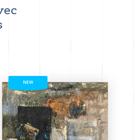
vec
s
NEW