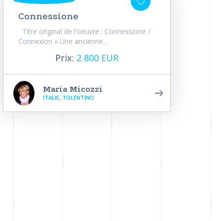
Connessione
Titre original de l'oeuvre : Connessione /
Connexion « Une ancienne...
Prix:
2 800 EUR
Maria Micozzi
ITALIE, TOLENTINO