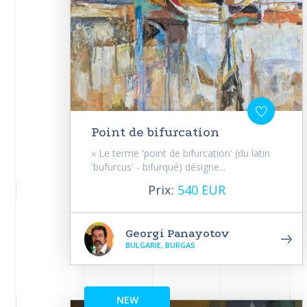
Point de bifurcation
« Le terme 'point de bifurcation' (du latin
'bufurcus' - bifurqué) désigne...
Prix:
540 EUR
Georgi Panayotov
BULGARIE, BURGAS
NEW