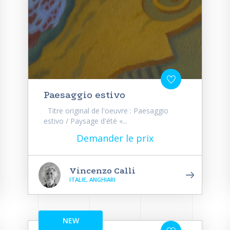
Paesaggio estivo
Titre original de l'oeuvre : Paesaggio
estivo / Paysage d'été «...
Demander le prix
Vincenzo Calli
ITALIE, ANGHIARI
NEW