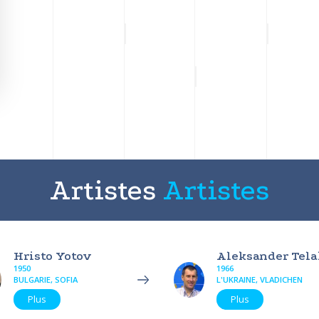
Artistes
Artistes
Hristo Yotov
Aleksander Tel
1950
1966
BULGARIE, SOFIA
L'UKRAINE, VLADICHEN
Plus
Plus