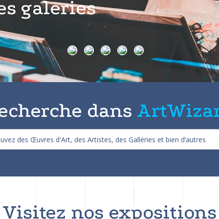
s artistes
echerche dans
ArtWiza
Visitez nos expositions