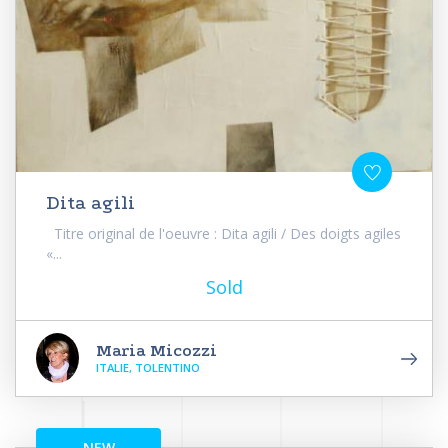
Dita agili
Titre original de l'oeuvre : Dita agili / Des doigts agiles
«...
Sold
Maria Micozzi
ITALIE, TOLENTINO
NEW