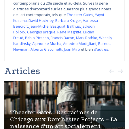
contemporains du 20e siècle et au-delà. Suivez la série
d'articles d'ArtWizard sur les quarante plus grands noms
de l'art contemporain, tels que
Theaster Gates
,
Yayoi
Kusama
,
David Hockney
,
Barbara Kruger
,
Vanessa
Beecroft
,
Jean-Michel Basquiat
,
Balthus
,
Jackson
Pollock
,
Georges Braque
,
Rene Magritte
,
Lucian
Freud
,
Pablo Picasso
,
Francis Bacon
,
Mark Rothko
,
Wassily
Kandinsky
,
Alphonse Mucha
,
Amedeo Modigliani
,
Barnett
Newman
,
Alberto Giacometti
,
Joan Miró
et bien
d'autres
.
Articles
Theaster Gates : Des racines de
Chicago aux Dorchester Projects – La
naissance d'un art socialement