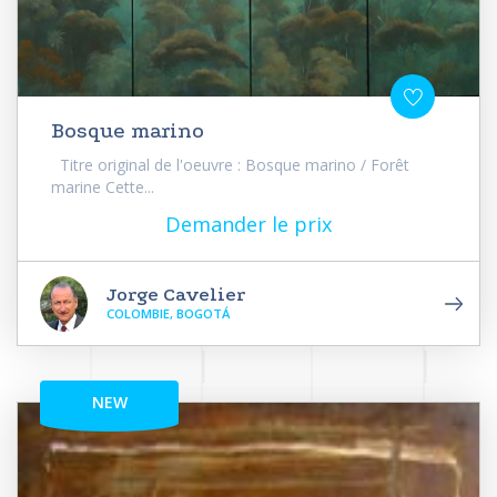
Bosque marino
Titre original de l'oeuvre : Bosque marino / Forêt
marine Cette...
Demander le prix
Jorge Cavelier
COLOMBIE, BOGOTÁ
NEW