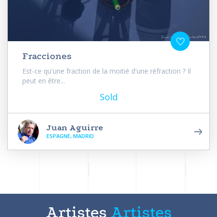
Fracciones
Est-ce qu'une fraction de la moitié d'une réfraction ? Il
peut en être...
Sold
Juan Aguirre
ESPAGNE, MADRID
Artistes
Artistes