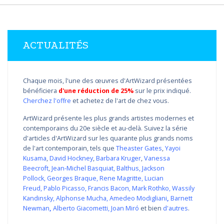
ACTUALITÉS
Chaque mois, l'une des œuvres d'ArtWizard présentées
bénéficiera
d'une réduction de 25%
sur le prix indiqué.
Cherchez l'offre
et achetez de l'art de chez vous.
ArtWizard présente les plus grands artistes modernes et
contemporains du 20e siècle et au-delà. Suivez la série
d'articles d'ArtWizard sur les quarante plus grands noms
de l'art contemporain, tels que
Theaster Gates
,
Yayoi
Kusama
,
David Hockney
,
Barbara Kruger
,
Vanessa
Beecroft
,
Jean-Michel Basquiat
,
Balthus
,
Jackson
Pollock
,
Georges Braque
,
Rene Magritte
,
Lucian
Freud
,
Pablo Picasso
,
Francis Bacon
,
Mark Rothko
,
Wassily
Kandinsky
,
Alphonse Mucha
,
Amedeo Modigliani
,
Barnett
Newman
,
Alberto Giacometti
,
Joan Miró
et bien
d'autres
.