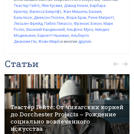
Теастер Гейтс
,
Яёи Кусама
,
Дэвид Хокни
,
Барбара
Крюгер
,
Ванесса Бикрофт
,
Жан-Мишель Баския
,
Бальтюсе
,
Джексон Поллок
,
Жорж Брак
,
Рене Магритт
,
Люсьен Фрейд
,
Пабло Пикассо
,
Фрэнсис Бэкон
,
Марк
Ротко
,
Василий Кандинский
,
Альфонс Муха
,
Амедео
Модильяни
,
Барнетт Ньюман
,
Альберто
Джакометти
,
Жоа̀н Миро̀
и многие
другие
.
Статьи
Теастер Гейтс: От чикагских корней
до Dorchester Projects – Рождение
социально вовлеченного
искусства