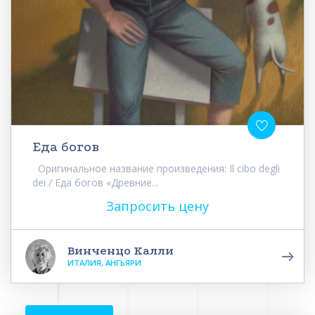
Еда богов
Оригинальное название произведения: Il cibo degli
dei / Еда богов «Древние...
Запросить цену
Винченцо Калли
ИТАЛИЯ, АНГЬЯРИ