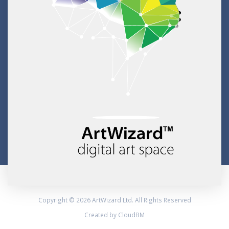
Copyright © 2026 ArtWizard Ltd. All Rights Reserved
Created by CloudBM