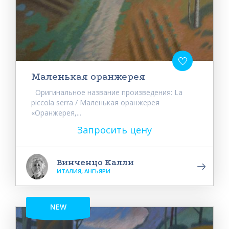
Маленькая оранжерея
Оригинальное название произведения: La
piccola serra / Маленькая оранжерея
«Оранжерея,...
Запросить цену
Винченцо Калли
ИТАЛИЯ, АНГЬЯРИ
NEW