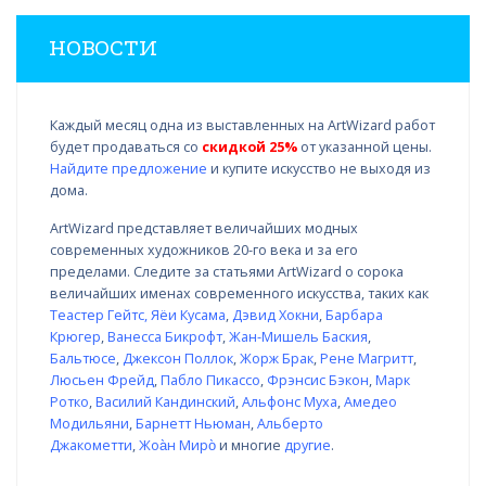
НОВОСТИ
Каждый месяц одна из выставленных на ArtWizard работ
будет продаваться со
скидкой 25%
от указанной цены.
Найдите предложение
и купите искусство не выходя из
дома.
ArtWizard представляет величайших модных
современных художников 20-го века и за его
пределами. Следите за статьями ArtWizard о сорока
величайших именах современного искусства, таких как
Теастер Гейтс
,
Яёи Кусама
,
Дэвид Хокни
,
Барбара
Крюгер
,
Ванесса Бикрофт
,
Жан-Мишель Баския
,
Бальтюсе
,
Джексон Поллок
,
Жорж Брак
,
Рене Магритт
,
Люсьен Фрейд
,
Пабло Пикассо
,
Фрэнсис Бэкон
,
Марк
Ротко
,
Василий Кандинский
,
Альфонс Муха
,
Амедео
Модильяни
,
Барнетт Ньюман
,
Альберто
Джакометти
,
Жоа̀н Миро̀
и многие
другие
.