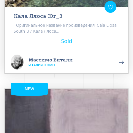
Кала Ллоса Юг_3
Оригинальное название произведения: Cala Llosa
South_3 / Кала Ллоса...
Sold
Массимо Витали
ИТАЛИЯ, КОМО
NEW