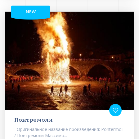
NEW
Понтремоли
Оригинальное название произведения: Pontermoli
/ Понтремоли Массимо...