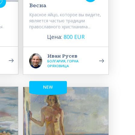
Весна
Красное яйцо, которое вы видите,
является частью традиции
ы.
православного христианина...
Цена:
800 EUR
Иван Русев
БОЛГАРИЯ, ГОРНА
ОРЯХОВИЦА
NEW