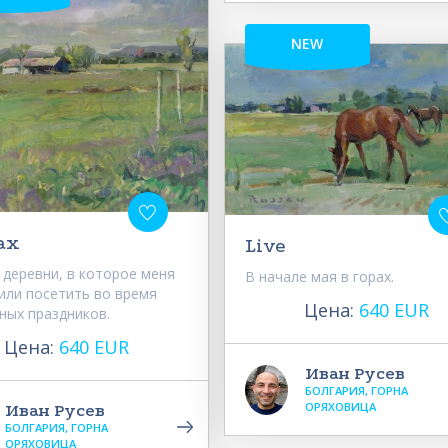
NEW
ах
Live
 деревни, в которое меня
В начале мая в горах.
или посетить во время
Цена:
640 EUR
ных праздников.
Цена:
640 EUR
Иван Русев
БОЛГАРИЯ, ГОРНА
ОРЯХОВИЦА
Иван Русев
БОЛГАРИЯ, ГОРНА
ОРЯХОВИЦА