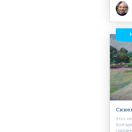
Сине
Этот пе
Болгари
городке