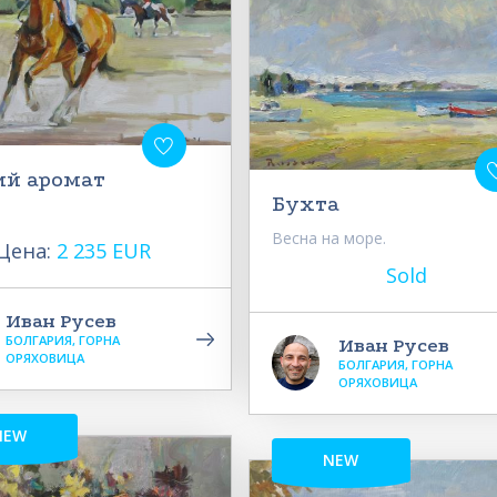
ий аромат
Бухта
.
Весна на море.
Цена:
2 235 EUR
Sold
Иван Русев
БОЛГАРИЯ, ГОРНА
Иван Русев
ОРЯХОВИЦА
БОЛГАРИЯ, ГОРНА
ОРЯХОВИЦА
NEW
NEW