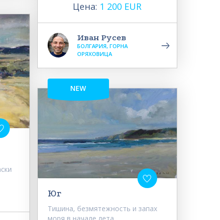
Цена:
1 200 EUR
Иван Русев
БОЛГАРИЯ, ГОРНА
ОРЯХОВИЦА
NEW
аски
Юг
Тишина, безмятежность и запах
моря в начале лета.