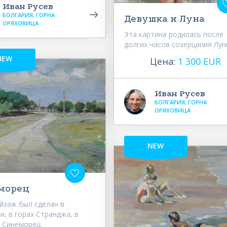
Иван Русев
БОЛГАРИЯ, ГОРНА
Девушка и Луна
ОРЯХОВИЦА
Эта картина родилась после
долгих часов созерцания Лун
NEW
Цена:
1 300 EUR
Иван Русев
БОЛГАРИЯ, ГОРНА
ОРЯХОВИЦА
NEW
морец
йзаж был сделан в
и, в горах Странджа, в
 Синеморец.