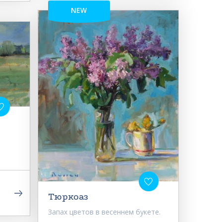
NEW
Тюркоаз
Запах цветов в весеннем букете.