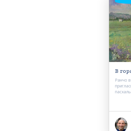
В гор
Ранчо в
приглас
пасхаль