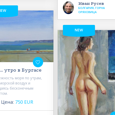
Иван Русев
БОЛГАРИЯ, ГОРНА
NEW
ОРЯХОВИЦА
NEW
... утро в Бургасе
жность моря по утрам,
морской воздух и
даясь бесконечным
том.
Цена:
750 EUR