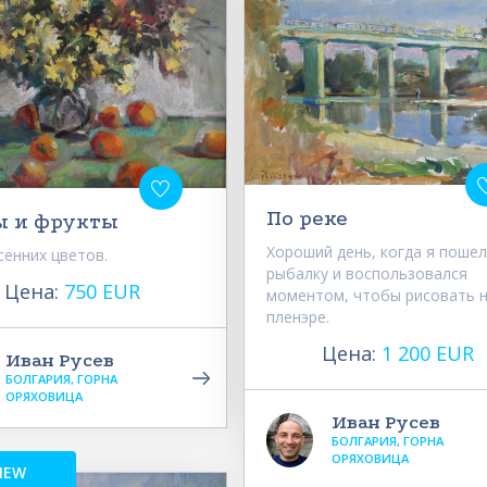
По реке
ы и фрукты
Хороший день, когда я пошел
сенних цветов.
рыбалку и воспользовался
Цена:
750 EUR
моментом, чтобы рисовать 
пленэре.
Цена:
1 200 EUR
Иван Русев
БОЛГАРИЯ, ГОРНА
ОРЯХОВИЦА
Иван Русев
БОЛГАРИЯ, ГОРНА
ОРЯХОВИЦА
NEW