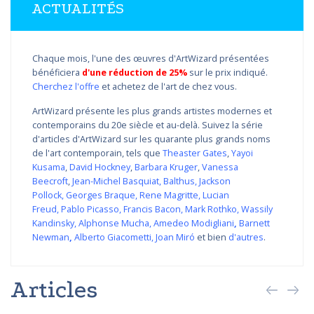
ACTUALITÉS
Chaque mois, l'une des œuvres d'ArtWizard présentées
bénéficiera
d'une réduction de 25%
sur le prix indiqué.
Cherchez l'offre
et achetez de l'art de chez vous.
ArtWizard présente les plus grands artistes modernes et
contemporains du 20e siècle et au-delà. Suivez la série
d'articles d'ArtWizard sur les quarante plus grands noms
de l'art contemporain, tels que
Theaster Gates
,
Yayoi
Kusama
,
David Hockney
,
Barbara Kruger
,
Vanessa
Beecroft
,
Jean-Michel Basquiat
,
Balthus
,
Jackson
Pollock
,
Georges Braque
,
Rene Magritte
,
Lucian
Freud
,
Pablo Picasso
,
Francis Bacon
,
Mark Rothko
,
Wassily
Kandinsky
,
Alphonse Mucha
,
Amedeo Modigliani
,
Barnett
Newman
,
Alberto Giacometti
,
Joan Miró
et bien
d'autres
.
Articles