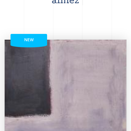
aimez
NEW