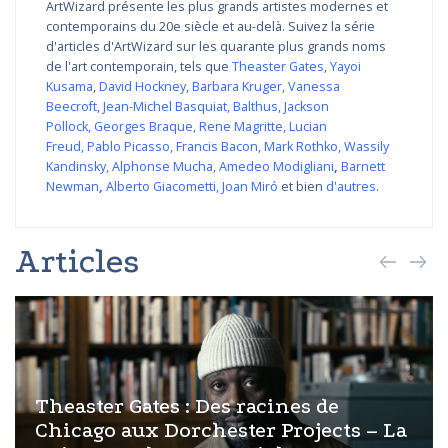
ArtWizard présente les plus grands artistes modernes et
contemporains du 20e siècle et au-delà. Suivez la série
d'articles d'ArtWizard sur les quarante plus grands noms
de l'art contemporain, tels que
Theaster Gates
,
Yayoi
Kusama
,
David Hockney
,
Barbara Kruger
,
Vanessa
Beecroft
,
Jean-Michel Basquiat
,
Balthus
,
Jackson
Pollock
,
Georges Braque
,
Rene Magritte
,
Lucian
Freud
,
Pablo Picasso
,
Francis Bacon
,
Mark Rothko
,
Wassily
Kandinsky
,
Alphonse Mucha
,
Amedeo Modigliani
,
Barnett
Newman
,
Alberto Giacometti
,
Joan Miró
et bien
d'autres
.
Articles
Theaster Gates : Des racines de
Chicago aux Dorchester Projects – La