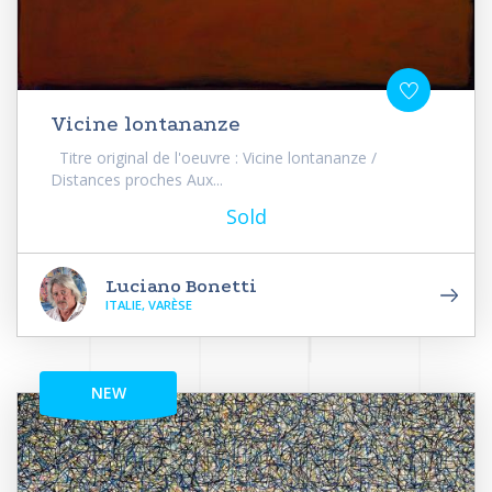
Vicine lontananze
Titre original de l'oeuvre : Vicine lontananze /
Distances proches Aux...
Sold
Luciano Bonetti
ITALIE, VARÈSE
NEW