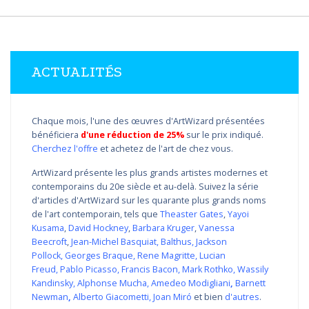
ACTUALITÉS
Chaque mois, l'une des œuvres d'ArtWizard présentées
bénéficiera
d'une réduction de 25%
sur le prix indiqué.
Cherchez l'offre
et achetez de l'art de chez vous.
ArtWizard présente les plus grands artistes modernes et
contemporains du 20e siècle et au-delà. Suivez la série
d'articles d'ArtWizard sur les quarante plus grands noms
de l'art contemporain, tels que
Theaster Gates
,
Yayoi
Kusama
,
David Hockney
,
Barbara Kruger
,
Vanessa
Beecroft
,
Jean-Michel Basquiat
,
Balthus
,
Jackson
Pollock
,
Georges Braque
,
Rene Magritte
,
Lucian
Freud
,
Pablo Picasso
,
Francis Bacon
,
Mark Rothko
,
Wassily
Kandinsky
,
Alphonse Mucha
,
Amedeo Modigliani
,
Barnett
Newman
,
Alberto Giacometti
,
Joan Miró
et bien
d'autres
.