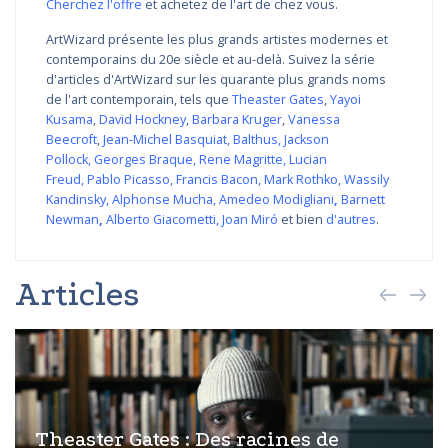
Cherchez l'offre
et achetez de l'art de chez vous.
ArtWizard présente les plus grands artistes modernes et
contemporains du 20e siècle et au-delà. Suivez la série
d'articles d'ArtWizard sur les quarante plus grands noms
de l'art contemporain, tels que
Theaster Gates
,
Yayoi
Kusama
,
David Hockney
,
Barbara Kruger
,
Vanessa
Beecroft
,
Jean-Michel Basquiat
,
Balthus
,
Jackson
Pollock
,
Georges Braque
,
Rene Magritte
,
Lucian
Freud
,
Pablo Picasso
,
Francis Bacon
,
Mark Rothko
,
Wassily
Kandinsky
,
Alphonse Mucha
,
Amedeo Modigliani
,
Barnett
Newman
,
Alberto Giacometti
,
Joan Miró
et bien
d'autres
.
Articles
Theaster Gates : Des racines de