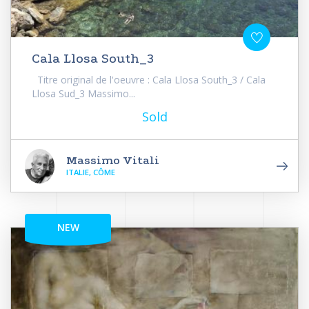
Cala Llosa South_3
Titre original de l'oeuvre : Cala Llosa South_3 / Cala
Llosa Sud_3 Massimo...
Sold
Massimo Vitali
ITALIE, CÔME
NEW