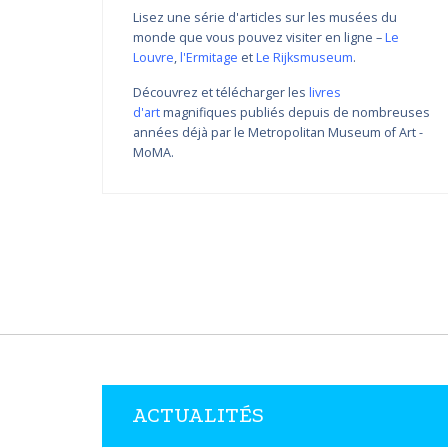
Lisez une série d'articles sur les musées du
monde que vous pouvez visiter en ligne –
Le
Louvre
,
l'Ermitage
et
Le Rijksmuseum
.
Découvrez et télécharger les
livres
d'art
magnifiques publiés depuis de nombreuses
Variations de couleur de
années déjà par le Metropolitan Museum of Art -
Nikolay Yanakiev I
MoMA.
22.03.2018 - 31.09.2018
DÉCOUVRIR PLUS
ACTUALITÉS