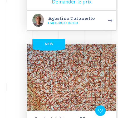
Demander le prix
Agostino Tulumello
ITALIE, MONTEDORO
NEW