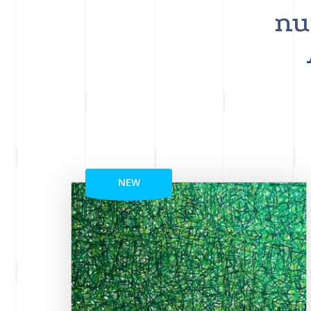
nu
NEW