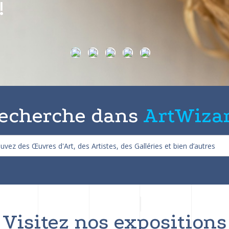
on de 25%
echerche dans
ArtWiza
Visitez nos expositions