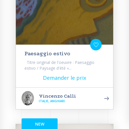
Paesaggio estivo
Titre original de l'oeuvre : Paesaggio
estivo / Paysage d'été «...
Demander le prix
Vincenzo Calli
ITALIE, ANGHIARI
NEW