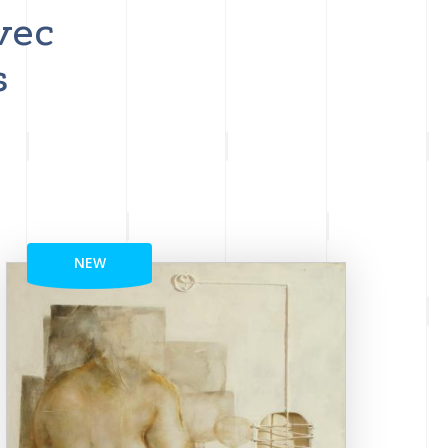
vec
s
NEW