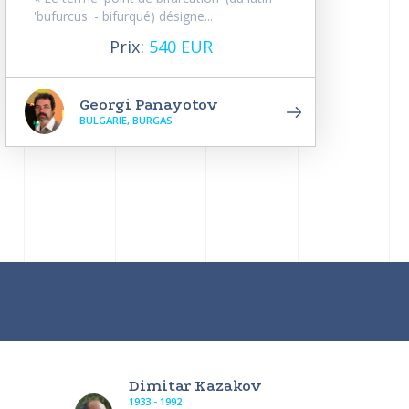
'bufurcus' - bifurqué) désigne...
Prix:
540 EUR
Georgi Panayotov
BULGARIE, BURGAS
Dimitar Kazakov
1933 - 1992