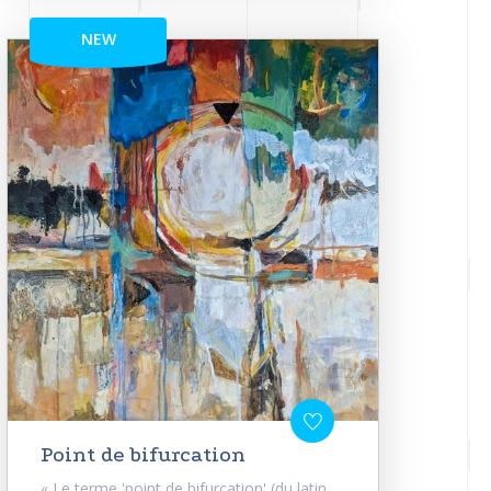
NEW
Point de bifurcation
« Le terme 'point de bifurcation' (du latin