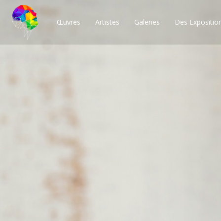
Œuvres
Artistes
Galeries
Des Expositio
Des milliers de po