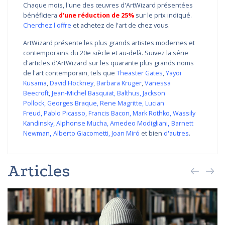
Chaque mois, l'une des œuvres d'ArtWizard présentées
bénéficiera
d'une réduction de 25%
sur le prix indiqué.
Cherchez l'offre
et achetez de l'art de chez vous.
ArtWizard présente les plus grands artistes modernes et
contemporains du 20e siècle et au-delà. Suivez la série
d'articles d'ArtWizard sur les quarante plus grands noms
de l'art contemporain, tels que
Theaster Gates
,
Yayoi
Kusama
,
David Hockney
,
Barbara Kruger
,
Vanessa
Beecroft
,
Jean-Michel Basquiat
,
Balthus
,
Jackson
Pollock
,
Georges Braque
,
Rene Magritte
,
Lucian
Freud
,
Pablo Picasso
,
Francis Bacon
,
Mark Rothko
,
Wassily
Kandinsky
,
Alphonse Mucha
,
Amedeo Modigliani
,
Barnett
Newman
,
Alberto Giacometti
,
Joan Miró
et bien
d'autres
.
Articles