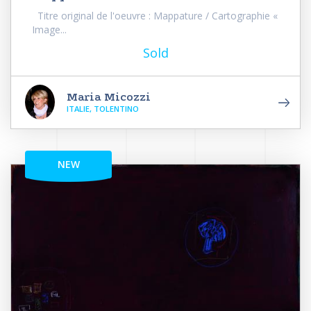
Titre original de l'oeuvre : Mappature / Cartographie «
Image...
Sold
Maria Micozzi
ITALIE, TOLENTINO
NEW