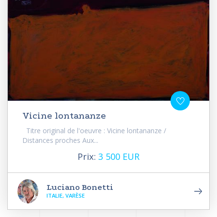
Vicine lontananze
Titre original de l'oeuvre : Vicine lontananze /
Distances proches Aux...
Prix:
3 500 EUR
Luciano Bonetti
ITALIE, VARÈSE