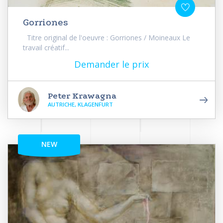
Gorriones
Titre original de l'oeuvre : Gorriones / Moineaux Le
travail créatif...
Demander le prix
Peter Krawagna
AUTRICHE, KLAGENFURT
NEW