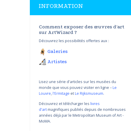
INFORMATION
Comment exposer des œuvres d'art
sur ArtWizard ?
Découvrez les possibilités offertes aux :
Galeries
Artistes
Lisez une série d'articles sur les musées du
monde que vous pouvez visiter en ligne –
Le
Louvre
,
l'Ermitage
et
Le Rijksmuseum
.
Découvrez et télécharger les
livres
d'art
magnifiques publiés depuis de nombreuses
Variations de couleur de
années déjà par le Metropolitan Museum of Art -
Nikolay Yanakiev I
MoMA.
22.03.2018 - 31.09.2018