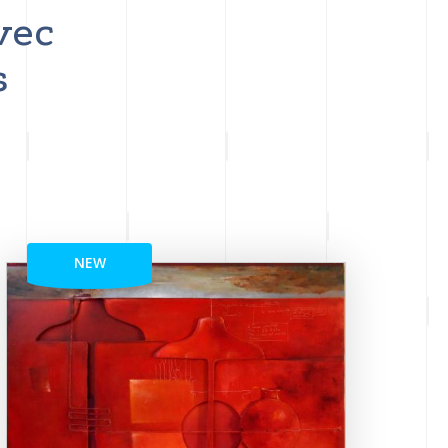
vec
s
NEW