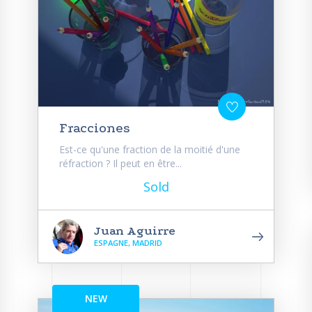
Fracciones
Est-ce qu'une fraction de la moitié d'une
réfraction ? Il peut en être...
Sold
Juan Aguirre
ESPAGNE, MADRID
NEW