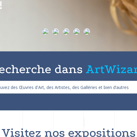
on de 25%
echerche dans
ArtWiza
Visitez nos expositions