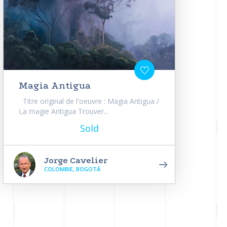
Magia Antigua
Titre original de l'oeuvre : Magia Antigua /
La magie Antigua Trouver...
Sold
Jorge Cavelier
COLOMBIE, BOGOTÁ