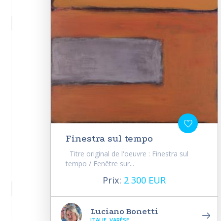
Finestra sul tempo
Titre original de l'oeuvre : Finestra sul
tempo / Fenêtre sur...
Prix:
2 300 EUR
Luciano Bonetti
ITALIE, VARÈSE