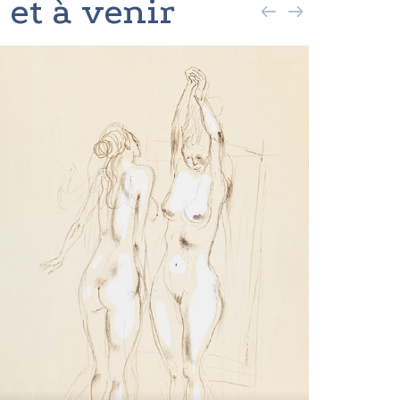
 et à venir
La se
cont
Doko