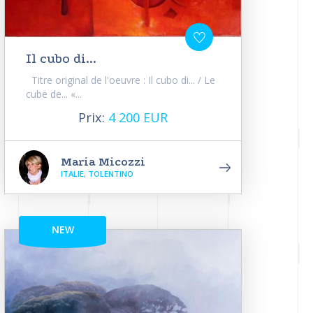
Il cubo di...
Titre original de l'oeuvre : Il cubo di... / Le
cube de... «...
Prix:
4 200 EUR
Maria Micozzi
ITALIE, TOLENTINO
NEW