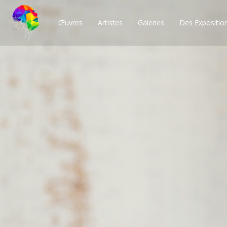
Œuvres
Artistes
Galeries
Des Expositio
Des milliers de po