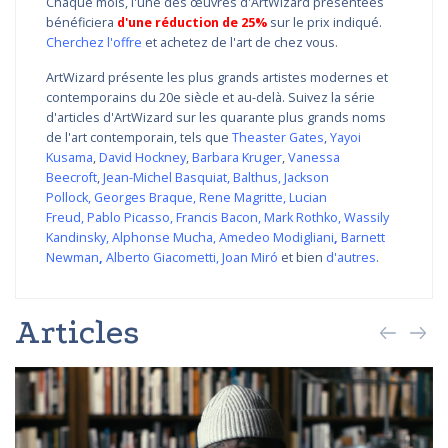
Chaque mois, l'une des œuvres d'ArtWizard présentées
bénéficiera
d'une réduction de 25%
sur le prix indiqué.
Cherchez l'offre
et achetez de l'art de chez vous.
ArtWizard présente les plus grands artistes modernes et
contemporains du 20e siècle et au-delà. Suivez la série
d'articles d'ArtWizard sur les quarante plus grands noms
de l'art contemporain, tels que
Theaster Gates
,
Yayoi
Kusama
,
David Hockney
,
Barbara Kruger
,
Vanessa
Beecroft
,
Jean-Michel Basquiat
,
Balthus
,
Jackson
Pollock
,
Georges Braque
,
Rene Magritte
,
Lucian
Freud
,
Pablo Picasso
,
Francis Bacon
,
Mark Rothko
,
Wassily
Kandinsky
,
Alphonse Mucha
,
Amedeo Modigliani
,
Barnett
Newman
,
Alberto Giacometti
,
Joan Miró
et bien
d'autres
.
Articles