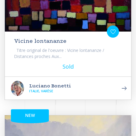
Vicine lontananze
Titre original de l'oeuvre : Vicine lontananze /
Distances proches Aux...
Sold
Luciano Bonetti
ITALIE, VARÈSE
NEW