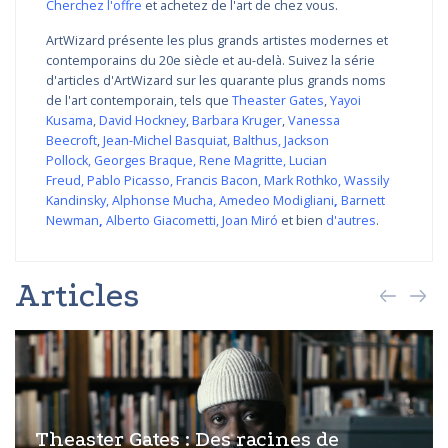
Cherchez l'offre
et achetez de l'art de chez vous.
ArtWizard présente les plus grands artistes modernes et
contemporains du 20e siècle et au-delà. Suivez la série
d'articles d'ArtWizard sur les quarante plus grands noms
de l'art contemporain, tels que
Theaster Gates
,
Yayoi
Kusama
,
David Hockney
,
Barbara Kruger
,
Vanessa
Beecroft
,
Jean-Michel Basquiat
,
Balthus
,
Jackson
Pollock
,
Georges Braque
,
Rene Magritte
,
Lucian
Freud
,
Pablo Picasso
,
Francis Bacon
,
Mark Rothko
,
Wassily
Kandinsky
,
Alphonse Mucha
,
Amedeo Modigliani
,
Barnett
Newman
,
Alberto Giacometti
,
Joan Miró
et bien
d'autres
.
Articles
Theaster Gates : Des racines de