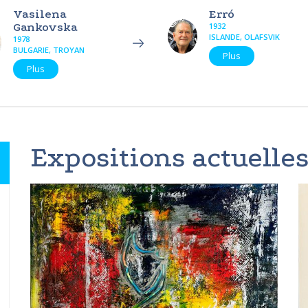
Vasilena
Erró
Gankovska
1932
ISLANDE, OLAFSVIK
1978
BULGARIE, TROYAN
Plus
Plus
Expositions actuelles