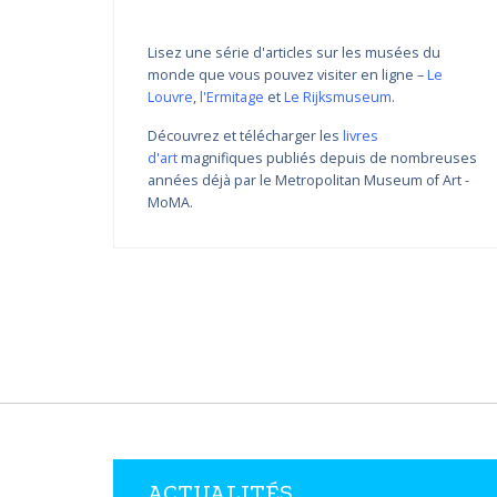
Lisez une série d'articles sur les musées du
monde que vous pouvez visiter en ligne –
Le
Louvre
,
l'Ermitage
et
Le Rijksmuseum
.
Découvrez et télécharger les
livres
d'art
magnifiques publiés depuis de nombreuses
Variations de couleur de
années déjà par le Metropolitan Museum of Art -
Nikolay Yanakiev I
MoMA.
22.03.2018 - 31.09.2018
DÉCOUVRIR PLUS
ACTUALITÉS