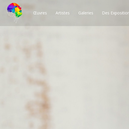
Œuvres
Artistes
Galeries
Des Expositio
Des milliers de po