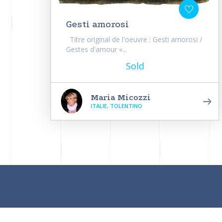
Gesti amorosi
Titre original de l'oeuvre : Gesti amorosi /
Gestes d'amour «...
Sold
Maria Micozzi
ITALIE, TOLENTINO