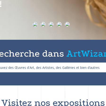
on de 25%
echerche dans
ArtWiza
Visitez nos expositions