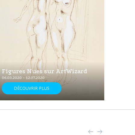
La se
cont
Doko
20.04.20
Figures Nues sur ArtWizard
D
06.03.2020 - 12.07.2020
DÉCOUVRIR PLUS