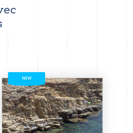
vec
s
NEW