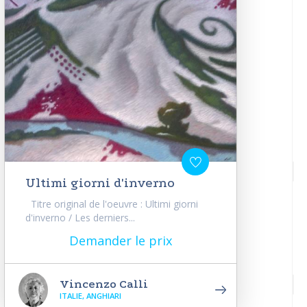
Ultimi giorni d'inverno
Titre original de l'oeuvre : Ultimi giorni
d'inverno / Les derniers...
Demander le prix
Vincenzo Calli
ITALIE, ANGHIARI