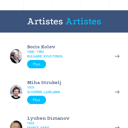
Artistes
Artistes
Boris Kolev
1906 - 1982
BULGARIE, KYUSTENDIL
Plus
Miha Strukelj
1973
SLOVÉNIE, LJUBLJANA
Plus
Lyuben Dimanov
1933
FRANCE, PARIS