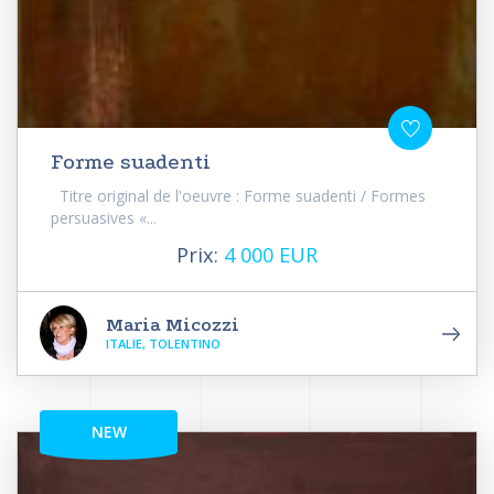
Forme suadenti
Titre original de l'oeuvre : Forme suadenti / Formes
persuasives «...
Prix:
4 000 EUR
Maria Micozzi
ITALIE, TOLENTINO
NEW