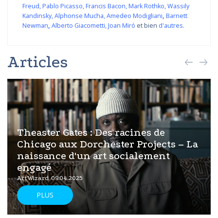
Freud
,
Pablo Picasso
,
Francis Bacon
,
Mark Rothko
,
Wassily
Kandinsky
,
Alphonse Mucha
,
Amedeo Modigliani
,
Barnett
Newman
,
Alberto Giacometti
,
Joan Miró
et bien
d'autres
.
Articles
Theaster Gates : Des racines de
Chicago aux Dorchester Projects – La
naissance d'un art socialement
engagé
ArtWizard 09.04.2025
PLUS