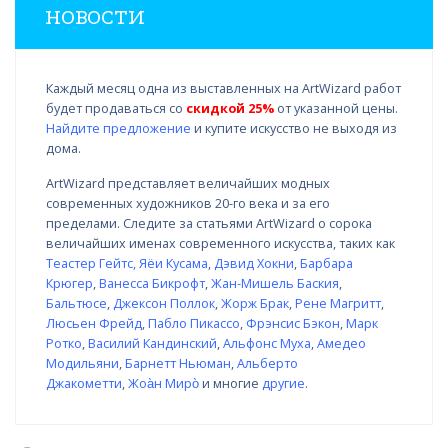
НОВОСТИ
Каждый месяц одна из выставленных на ArtWizard работ
будет продаваться со
скидкой 25%
от указанной цены.
Найдите предложение
и купите искусство не выходя из
дома.
ArtWizard представляет величайших модных
современных художников 20-го века и за его
пределами. Следите за статьями ArtWizard о сорока
величайших именах современного искусства, таких как
Теастер Гейтс
,
Яёи Кусама
,
Дэвид Хокни
,
Барбара
Крюгер
,
Ванесса Бикрофт
,
Жан-Мишель Баския
,
Бальтюсе
,
Джексон Поллок
,
Жорж Брак
,
Рене Магритт
,
Люсьен Фрейд
,
Пабло Пикассо
,
Фрэнсис Бэкон
,
Марк
Ротко
,
Василий Кандинский
,
Альфонс Муха
,
Амедео
Модильяни
,
Барнетт Ньюман
,
Альберто
Джакометти
,
Жоа̀н Миро̀
и многие
другие
.