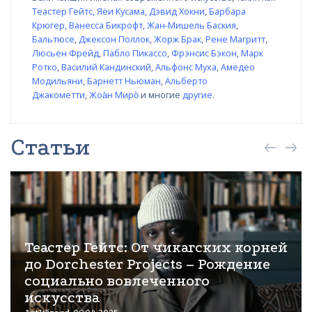
Теастер Гейтс
,
Яёи Кусама
,
Дэвид Хокни
,
Барбара
Крюгер
,
Ванесса Бикрофт
,
Жан-Мишель Баския
,
Бальтюсе
,
Джексон Поллок
,
Жорж Брак
,
Рене Магритт
,
Люсьен Фрейд
,
Пабло Пикассо
,
Фрэнсис Бэкон
,
Марк
Ротко
,
Василий Кандинский
,
Альфонс Муха
,
Амедео
Модильяни
,
Барнетт Ньюман
,
Альберто
Джакометти
,
Жоа̀н Миро̀
и многие
другие
.
Статьи
Теастер Гейтс: От чикагских корней
до Dorchester Projects – Рождение
социально вовлеченного
искусства