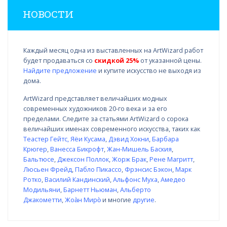
НОВОСТИ
Каждый месяц одна из выставленных на ArtWizard работ
будет продаваться со
скидкой 25%
от указанной цены.
Найдите предложение
и купите искусство не выходя из
дома.
ArtWizard представляет величайших модных
современных художников 20-го века и за его
пределами. Следите за статьями ArtWizard о сорока
величайших именах современного искусства, таких как
Теастер Гейтс
,
Яёи Кусама
,
Дэвид Хокни
,
Барбара
Крюгер
,
Ванесса Бикрофт
,
Жан-Мишель Баския
,
Бальтюсе
,
Джексон Поллок
,
Жорж Брак
,
Рене Магритт
,
Люсьен Фрейд
,
Пабло Пикассо
,
Фрэнсис Бэкон
,
Марк
Ротко
,
Василий Кандинский
,
Альфонс Муха
,
Амедео
Модильяни
,
Барнетт Ньюман
,
Альберто
Джакометти
,
Жоа̀н Миро̀
и многие
другие
.