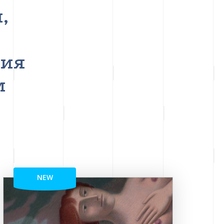
,
ния
м
NEW