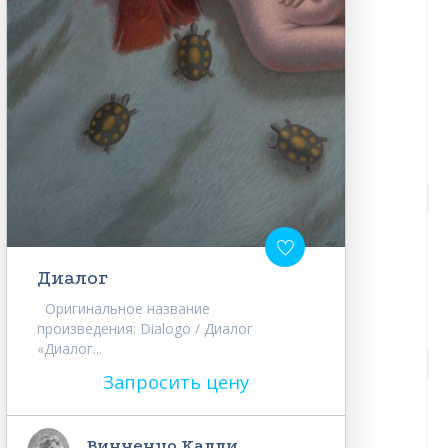
Диалог
Оригинальное название
произведения: Dialogo / Диалог
«Диалог...
Запросить цену
Винченцо Калли