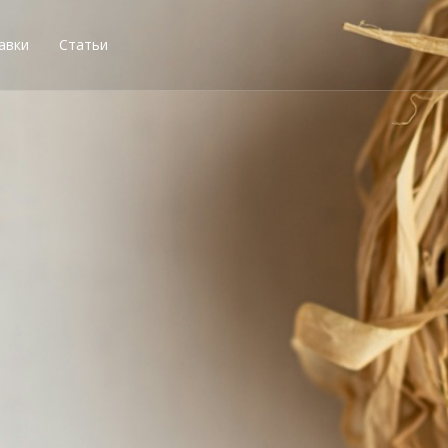
авки
Статьи
остей, получи свою со