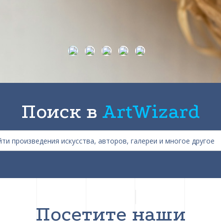
Поиск в
ArtWizard
Посетите наши