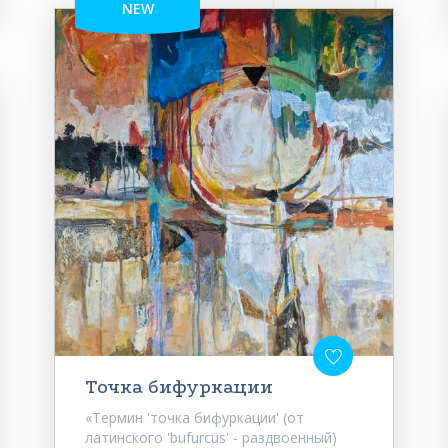
NEW
Точка бифуркации
«Термин 'точка бифуркации' (от
латинского 'bufurcus' - раздвоенный)