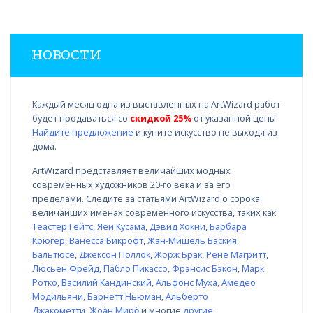
НОВОСТИ
Каждый месяц одна из выставленных на ArtWizard работ
будет продаваться со
скидкой 25%
от указанной цены.
Найдите предложение
и купите искусство не выходя из
дома.
ArtWizard представляет величайших модных
современных художников 20-го века и за его
пределами. Следите за статьями ArtWizard о сорока
величайших именах современного искусства, таких как
Теастер Гейтс
,
Яёи Кусама
,
Дэвид Хокни
,
Барбара
Крюгер
,
Ванесса Бикрофт
,
Жан-Мишель Баския
,
Бальтюсе
,
Джексон Поллок
,
Жорж Брак
,
Рене Магритт
,
Люсьен Фрейд
,
Пабло Пикассо
,
Фрэнсис Бэкон
,
Марк
Ротко
,
Василий Кандинский
,
Альфонс Муха
,
Амедео
Модильяни
,
Барнетт Ньюман
,
Альберто
Джакометти
,
Жоа̀н Миро̀
и многие
другие
.