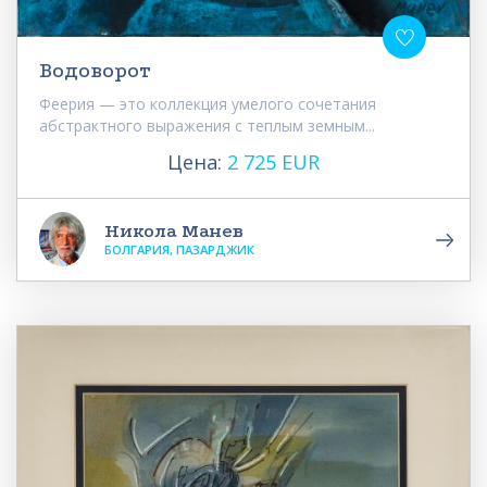
Водоворот
Феерия — это коллекция умелого сочетания
абстрактного выражения с теплым земным...
Цена:
2 725 EUR
Никола Манев
БОЛГАРИЯ, ПАЗАРДЖИК