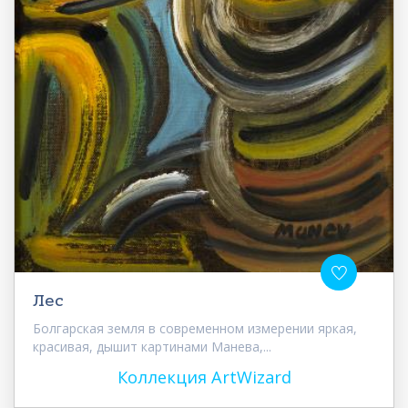
Лес
Болгарская земля в современном измерении яркая,
красивая, дышит картинами Манева,...
Коллекция ArtWizard