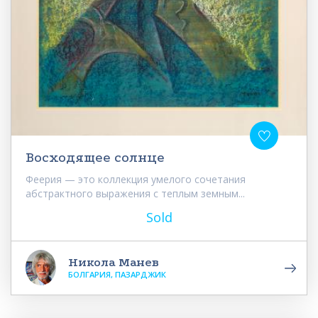
Восходящее солнце
Феерия — это коллекция умелого сочетания
абстрактного выражения с теплым земным...
Sold
Никола Манев
БОЛГАРИЯ, ПАЗАРДЖИК