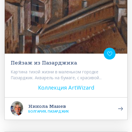
Пейзаж из Пазарджика
Картина тихой жизни в маленьком городке
Пазарджик. Акварель на бумаге, с красивой...
Коллекция ArtWizard
Никола Манев
БОЛГАРИЯ, ПАЗАРДЖИК