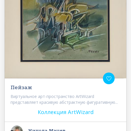
Пейзаж
Виртуальное арт-пространство ArtWizard
представляет красивую абстрактную фигуративную...
Коллекция ArtWizard
Никола Манев