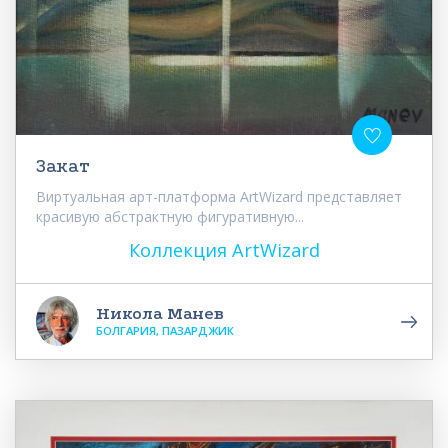
Закат
Виртуальная арт-платформа ArtWizard представляет
красивую абстрактную фигуративную...
Коллекция ArtWizard
Никола Манев
БОЛГАРИЯ, ПАЗАРДЖИК