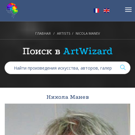
Tog
nav
ГЛАВНАЯ
ARTISTS
NICOLA MANEV
Поиск в
ArtWizard
Никола Манев