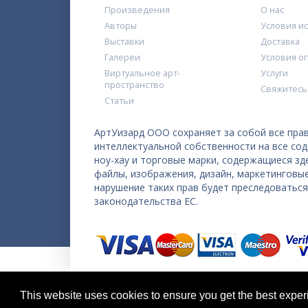
Произведения
О нас
Авторы
Условия и
Выставки
Доставка
Галереи
Условия о
Виртуальное арт-
Услуги
пространство
Свяжитесь
Статьи
АртУизард ООО сохраняет за собой все прав
интеллектуальной собственности на все со
ноу-хау и торговые марки, содержащиеся з
файлы, изображения, дизайн, маркетинговы
нарушение таких прав будет преследоватьс
законодательства ЕС.
Copyright © 2026 ArtWizard Ltd. All Rights Reserved
This website uses cookies to ensure you get the best expe