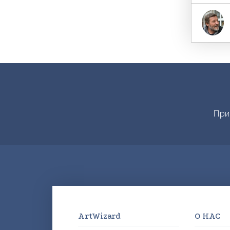
При
ArtWizard
О НАС