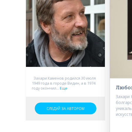
Захари Каменов родился 30 июля
1949 года в городе Видин, а в 1974
Любо
году окончил...
Еще
Захари 
болгарс
уникаль
СЛЕДУЙ ЗА АВТОРОМ
искусству