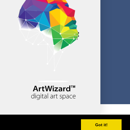
Created by CloudBM
Got it!