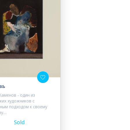
вь
Каменов - один из
ких художников с
ным подходом к своему
....
Sold