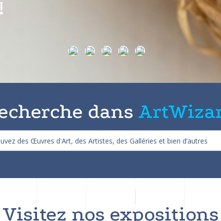
on de 25%
echerche dans
ArtWiza
Visitez nos expositions