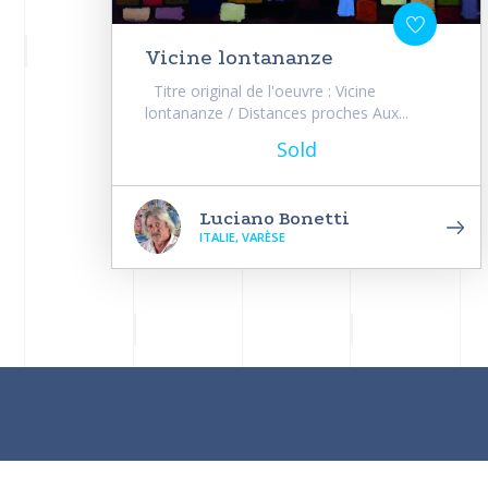
Vicine lontananze
Titre original de l'oeuvre : Vicine
lontananze / Distances proches Aux...
Sold
Luciano Bonetti
ITALIE, VARÈSE