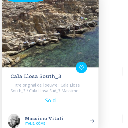
Cala Llosa South_3
Titre original de l'oeuvre : Cala Llosa
South_3 / Cala Llosa Sud_3 Massimo...
Sold
Massimo Vitali
ITALIE, CÔME