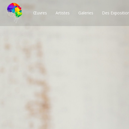
Œuvres
Artistes
Galeries
Des Expositio
Des milliers de po