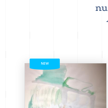
nu
NEW