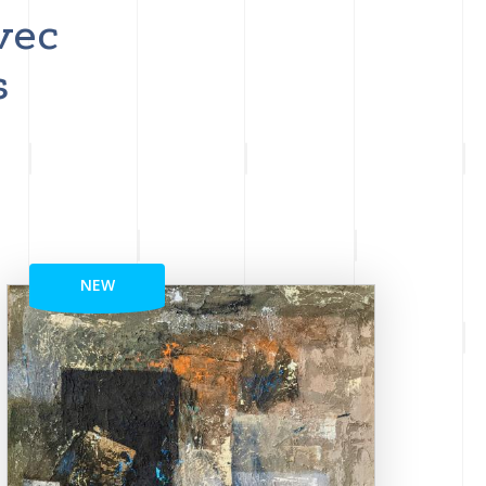
vec
s
NEW