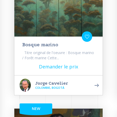
Bosque marino
Titre original de l'oeuvre : Bosque marino
/ Forêt marine Cette...
Demander le prix
Jorge Cavelier
COLOMBIE, BOGOTÁ
NEW