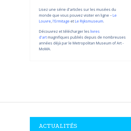
Lisez une série d'articles sur les musées du
monde que vous pouvez visiter en ligne –
Le
Louvre
,
l'Ermitage
et
Le Rijksmuseum
.
Découvrez et télécharger les
livres
d'art
magnifiques publiés depuis de nombreuses
Variations de couleur de
années déjà par le Metropolitan Museum of Art -
Nikolay Yanakiev I
MoMA.
22.03.2018 - 31.09.2018
DÉCOUVRIR PLUS
ACTUALITÉS