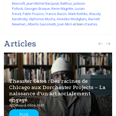
Beecroft
,
Jean-Michel Basquiat
,
Balthus
,
Jackson
Pollock
,
Georges Braque
,
Rene Magritte
,
Lucian
Freud
,
Pablo Picasso
,
Francis Bacon
,
Mark Rothko
,
Wassily
Kandinsky
,
Alphonse Mucha
,
Amedeo Modigliani
,
Barnett
Newman
,
Alberto Giacometti
,
Joan Miró
et bien
d'autres
.
Articles
Theaster Gates : Des racines de
Chicago aux Dorchester Projects – La
naissance d'un art socialement
engagé
ArtWizard 09.04.2025
PLUS