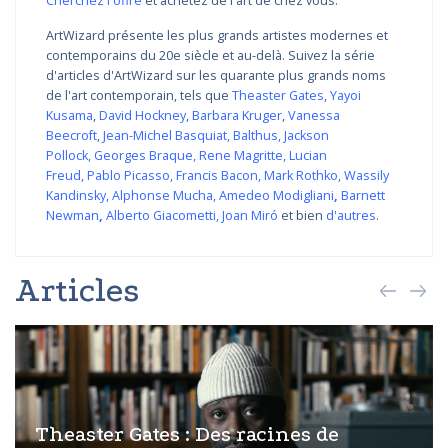
Cherchez l'offre
et achetez de l'art de chez vous.
ArtWizard présente les plus grands artistes modernes et
contemporains du 20e siècle et au-delà. Suivez la série
d'articles d'ArtWizard sur les quarante plus grands noms
de l'art contemporain, tels que
Theaster Gates
,
Yayoi
Kusama
,
David Hockney
,
Barbara Kruger
,
Vanessa
Beecroft
,
Jean-Michel Basquiat
,
Balthus
,
Jackson
Pollock
,
Georges Braque
,
Rene Magritte
,
Lucian
Freud
,
Pablo Picasso
,
Francis Bacon
,
Mark Rothko
,
Wassily
Kandinsky
,
Alphonse Mucha
,
Amedeo Modigliani
,
Barnett
Newman
,
Alberto Giacometti
,
Joan Miró
et bien
d'autres
.
Articles
Theaster Gates : Des racines de