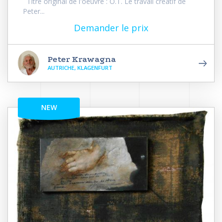
Titre original de l'oeuvre : O.T. Le travail créatif de
Peter...
Demander le prix
Peter Krawagna
AUTRICHE, KLAGENFURT
NEW