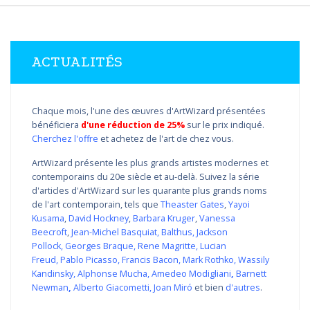
ACTUALITÉS
Chaque mois, l'une des œuvres d'ArtWizard présentées
bénéficiera
d'une réduction de 25%
sur le prix indiqué.
Cherchez l'offre
et achetez de l'art de chez vous.
ArtWizard présente les plus grands artistes modernes et
contemporains du 20e siècle et au-delà. Suivez la série
d'articles d'ArtWizard sur les quarante plus grands noms
de l'art contemporain, tels que
Theaster Gates
,
Yayoi
Kusama
,
David Hockney
,
Barbara Kruger
,
Vanessa
Beecroft
,
Jean-Michel Basquiat
,
Balthus
,
Jackson
Pollock
,
Georges Braque
,
Rene Magritte
,
Lucian
Freud
,
Pablo Picasso
,
Francis Bacon
,
Mark Rothko
,
Wassily
Kandinsky
,
Alphonse Mucha
,
Amedeo Modigliani
,
Barnett
Newman
,
Alberto Giacometti
,
Joan Miró
et bien
d'autres
.