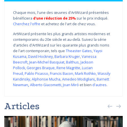
Chaque mois, l'une des œuvres d'ArtWizard présentées
bénéficiera
d'une réduction de 25%
sur le prix indiqué.
Cherchez l'offre
et achetez de l'art de chez vous.
ArtWizard présente les plus grands artistes modernes et
contemporains du 20e siècle et au-delà. Suivez la série
d'articles d'ArtWizard sur les quarante plus grands noms
de l'art contemporain, tels que
Theaster Gates
,
Yayoi
Kusama
,
David Hockney
,
Barbara Kruger
,
Vanessa
Beecroft
,
Jean-Michel Basquiat
,
Balthus
,
Jackson
Pollock
,
Georges Braque
,
Rene Magritte
,
Lucian
Freud
,
Pablo Picasso
,
Francis Bacon
,
Mark Rothko
,
Wassily
Kandinsky
,
Alphonse Mucha
,
Amedeo Modigliani
,
Barnett
Newman
,
Alberto Giacometti
,
Joan Miró
et bien
d'autres
.
Articles