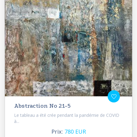
Abstraction No 21-5
Le tableau a été crée pendant la pandémie de COVID
à...
Prix:
780 EUR