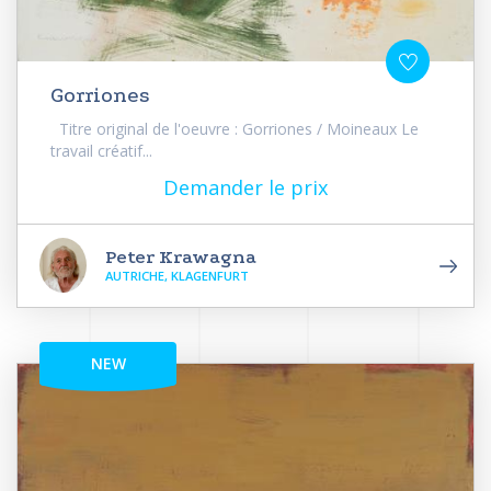
Gorriones
Titre original de l'oeuvre : Gorriones / Moineaux Le
travail créatif...
Demander le prix
Peter Krawagna
AUTRICHE, KLAGENFURT
NEW