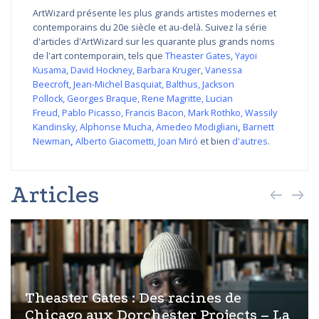
ArtWizard présente les plus grands artistes modernes et
contemporains du 20e siècle et au-delà. Suivez la série
d'articles d'ArtWizard sur les quarante plus grands noms
de l'art contemporain, tels que
Theaster Gates
,
Yayoi
Kusama
,
David Hockney
,
Barbara Kruger
,
Vanessa
Beecroft
,
Jean-Michel Basquiat
,
Balthus
,
Jackson
Pollock
,
Georges Braque
,
Rene Magritte
,
Lucian
Freud
,
Pablo Picasso
,
Francis Bacon
,
Mark Rothko
,
Wassily
Kandinsky
,
Alphonse Mucha
,
Amedeo Modigliani
,
Barnett
Newman
,
Alberto Giacometti
,
Joan Miró
et bien
d'autres
.
Articles
Theaster Gates : Des racines de
Chicago aux Dorchester Projects – La