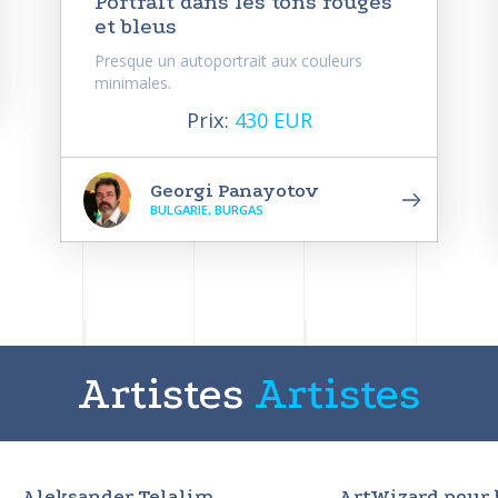
Portrait dans les tons rouges
et bleus
Presque un autoportrait aux couleurs
minimales.
Prix:
430 EUR
Georgi Panayotov
BULGARIE, BURGAS
Artistes
Artistes
Aleksander Telalim
ArtWizard pour 