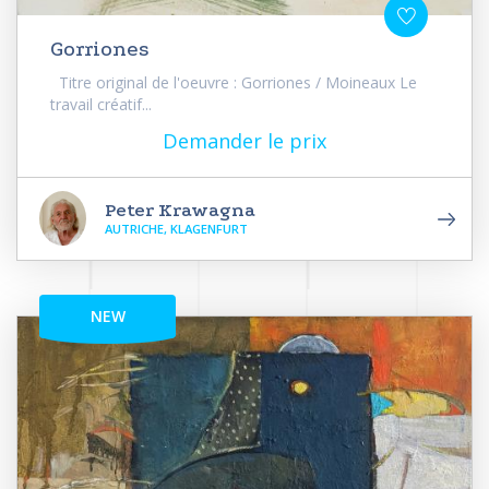
Gorriones
Titre original de l'oeuvre : Gorriones / Moineaux Le
travail créatif...
Demander le prix
Peter Krawagna
AUTRICHE, KLAGENFURT
NEW