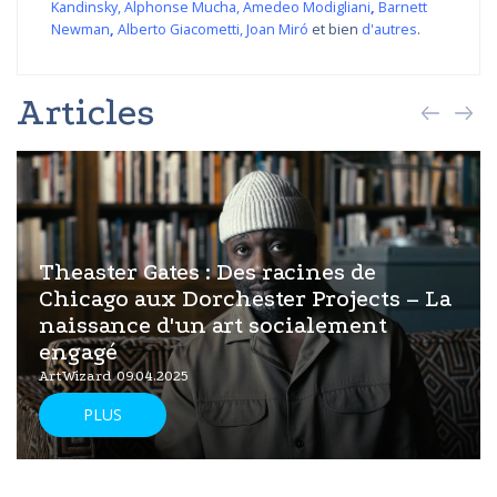
Kandinsky
,
Alphonse Mucha
,
Amedeo Modigliani
,
Barnett
Newman
,
Alberto Giacometti
,
Joan Miró
et bien
d'autres
.
Articles
Theaster Gates : Des racines de
Chicago aux Dorchester Projects – La
naissance d'un art socialement
engagé
ArtWizard 09.04.2025
PLUS