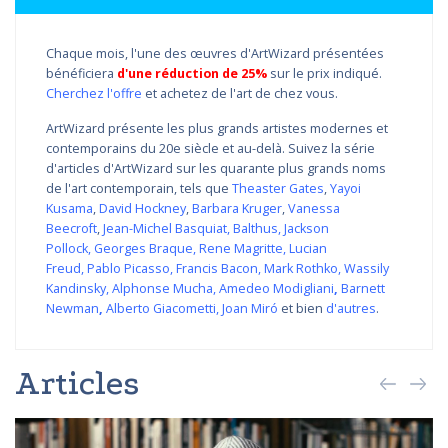
Chaque mois, l'une des œuvres d'ArtWizard présentées
bénéficiera
d'une réduction de 25%
sur le prix indiqué.
Cherchez l'offre
et achetez de l'art de chez vous.
ArtWizard présente les plus grands artistes modernes et
contemporains du 20e siècle et au-delà. Suivez la série
d'articles d'ArtWizard sur les quarante plus grands noms
de l'art contemporain, tels que
Theaster Gates
,
Yayoi
Kusama
,
David Hockney
,
Barbara Kruger
,
Vanessa
Beecroft
,
Jean-Michel Basquiat
,
Balthus
,
Jackson
Pollock
,
Georges Braque
,
Rene Magritte
,
Lucian
Freud
,
Pablo Picasso
,
Francis Bacon
,
Mark Rothko
,
Wassily
Kandinsky
,
Alphonse Mucha
,
Amedeo Modigliani
,
Barnett
Newman
,
Alberto Giacometti
,
Joan Miró
et bien
d'autres
.
Articles