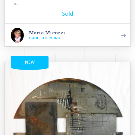
«...
Sold
Maria Micozzi
ITALIE, TOLENTINO
NEW