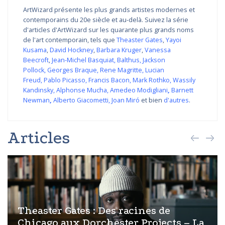
ArtWizard présente les plus grands artistes modernes et
contemporains du 20e siècle et au-delà. Suivez la série
d'articles d'ArtWizard sur les quarante plus grands noms
de l'art contemporain, tels que
Theaster Gates
,
Yayoi
Kusama
,
David Hockney
,
Barbara Kruger
,
Vanessa
Beecroft
,
Jean-Michel Basquiat
,
Balthus
,
Jackson
Pollock
,
Georges Braque
,
Rene Magritte
,
Lucian
Freud
,
Pablo Picasso
,
Francis Bacon
,
Mark Rothko
,
Wassily
Kandinsky
,
Alphonse Mucha
,
Amedeo Modigliani
,
Barnett
Newman
,
Alberto Giacometti
,
Joan Miró
et bien
d'autres
.
Articles
Theaster Gates : Des racines de
Chicago aux Dorchester Projects – La