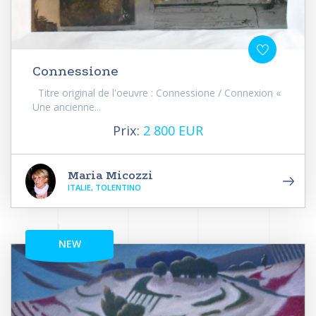
Connessione
Titre original de l'oeuvre : Connessione / Connexion «
Une ancienne...
Prix:
2 800 EUR
Maria Micozzi
ITALIE, TOLENTINO
NEW