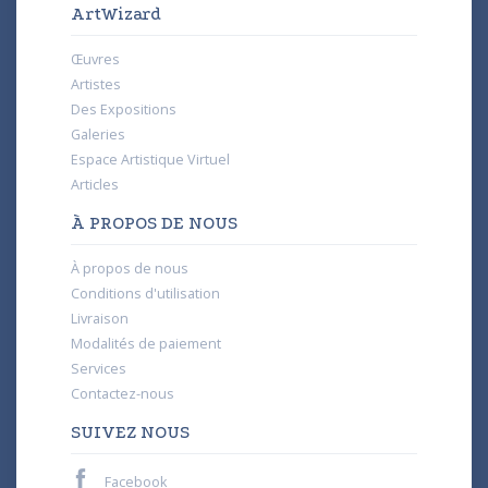
ArtWizard
Œuvres
Artistes
Des Expositions
Galeries
Espace Artistique Virtuel
Articles
À PROPOS DE NOUS
À propos de nous
Conditions d'utilisation
Livraison
Modalités de paiement
Services
Contactez-nous
SUIVEZ NOUS
Facebook