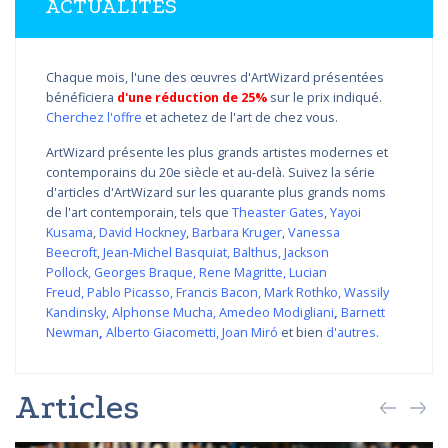
ACTUALITÉS
Chaque mois, l'une des œuvres d'ArtWizard présentées
bénéficiera
d'une réduction de 25%
sur le prix indiqué.
Cherchez l'offre
et achetez de l'art de chez vous.
ArtWizard présente les plus grands artistes modernes et
contemporains du 20e siècle et au-delà. Suivez la série
d'articles d'ArtWizard sur les quarante plus grands noms
de l'art contemporain, tels que
Theaster Gates
,
Yayoi
Kusama
,
David Hockney
,
Barbara Kruger
,
Vanessa
Beecroft
,
Jean-Michel Basquiat
,
Balthus
,
Jackson
Pollock
,
Georges Braque
,
Rene Magritte
,
Lucian
Freud
,
Pablo Picasso
,
Francis Bacon
,
Mark Rothko
,
Wassily
Kandinsky
,
Alphonse Mucha
,
Amedeo Modigliani
,
Barnett
Newman
,
Alberto Giacometti
,
Joan Miró
et bien
d'autres
.
Articles