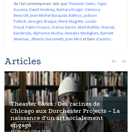
de l'art contemporain, tels que
Theaster Gates
,
Yayoi
Kusama
,
David Hockney
,
Barbara Kruger
,
Vanessa
Beecroft
,
Jean-Michel Basquiat
,
Balthus
,
Jackson
Pollock
,
Georges Braque
,
Rene Magritte
,
Lucian
Freud
,
Pablo Picasso
,
Francis Bacon
,
Mark Rothko
,
Wassily
Kandinsky
,
Alphonse Mucha
,
Amedeo Modigliani
,
Barnett
Newman
,
Alberto Giacometti
,
Joan Miró
et bien
d'autres
.
Articles
Theaster Gates : Des racines de
Chicago aux Dorchester Projects – La
naissance d'un art socialement
engagé
ArtWizard 09.04.2025