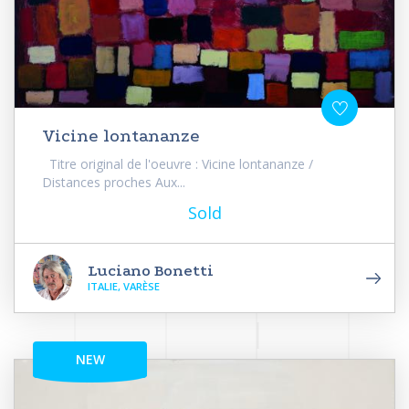
Vicine lontananze
Titre original de l'oeuvre : Vicine lontananze /
Distances proches Aux...
Sold
Luciano Bonetti
ITALIE, VARÈSE
NEW