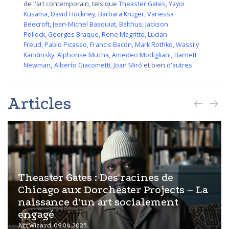
de l'art contemporain, tels que
Theaster Gates
,
Yayoi
Kusama
,
David Hockney
,
Barbara Kruger
,
Vanessa
Beecroft
,
Jean-Michel Basquiat
,
Balthus
,
Jackson
Pollock
,
Georges Braque
,
Rene Magritte
,
Lucian
Freud
,
Pablo Picasso
,
Francis Bacon
,
Mark Rothko
,
Wassily
Kandinsky
,
Alphonse Mucha
,
Amedeo Modigliani
,
Barnett
Newman
,
Alberto Giacometti
,
Joan Miró
et bien
d'autres
.
Articles
Theaster Gates : Des racines de
Chicago aux Dorchester Projects – La
naissance d'un art socialement
engagé
ArtWizard 09.04.2025