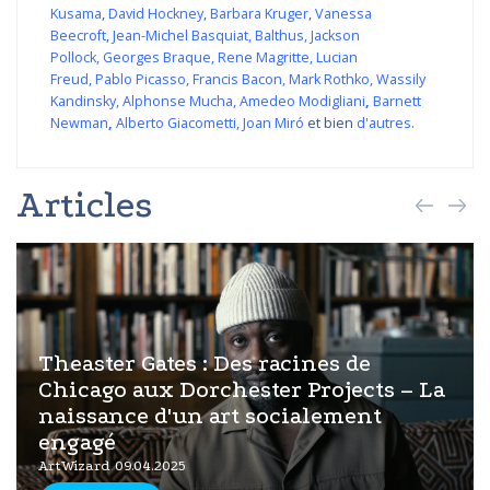
Kusama
,
David Hockney
,
Barbara Kruger
,
Vanessa
Beecroft
,
Jean-Michel Basquiat
,
Balthus
,
Jackson
Pollock
,
Georges Braque
,
Rene Magritte
,
Lucian
Freud
,
Pablo Picasso
,
Francis Bacon
,
Mark Rothko
,
Wassily
Kandinsky
,
Alphonse Mucha
,
Amedeo Modigliani
,
Barnett
Newman
,
Alberto Giacometti
,
Joan Miró
et bien
d'autres
.
Articles
Theaster Gates : Des racines de
Chicago aux Dorchester Projects – La
naissance d'un art socialement
engagé
ArtWizard 09.04.2025