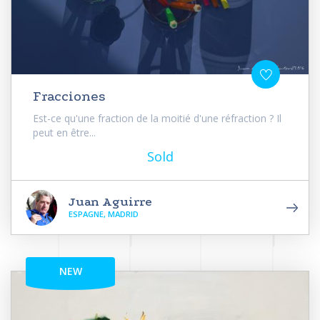
Fracciones
Est-ce qu'une fraction de la moitié d'une réfraction ? Il
peut en être...
Sold
Juan Aguirre
ESPAGNE, MADRID
NEW