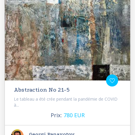
Abstraction No 21-5
Le tableau a été crée pendant la pandémie de COVID
à...
Prix:
780 EUR
Georgi Panayotov