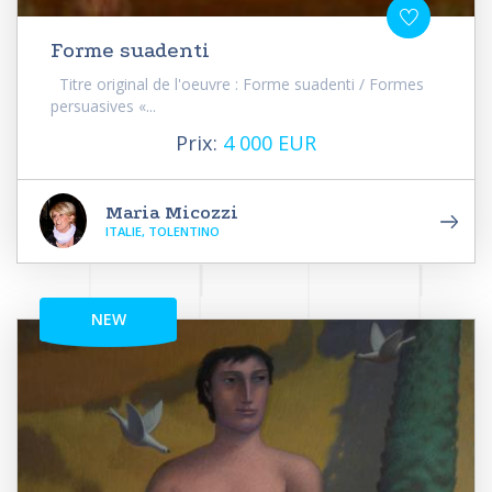
Forme suadenti
Titre original de l'oeuvre : Forme suadenti / Formes
persuasives «...
Prix:
4 000 EUR
Maria Micozzi
ITALIE, TOLENTINO
NEW