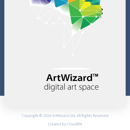
Copyright © 2026 ArtWizard Ltd. All Rights Reserved
Created by CloudBM