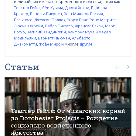
величайших именах современного искусства, таких как
Теастер Гейтс
,
Яёи Кусама
,
Дэвид Хокни
,
Барбара
Крюгер
,
Ванесса Бикрофт
,
Жан-Мишель Баския
,
Бальтюсе
,
Джексон Поллок
,
Жорж Брак
,
Рене Магритт
,
Люсьен Фрейд
,
Пабло Пикассо
,
Фрэнсис Бэкон
,
Марк
Ротко
,
Василий Кандинский
,
Альфонс Муха
,
Амедео
Модильяни
,
Барнетт Ньюман
,
Альберто
Джакометти
,
Жоа̀н Миро̀
и многие
другие
.
Статьи
Теастер Гейтс: От чикагских корней
до Dorchester Projects – Рождение
социально вовлеченного
искусства