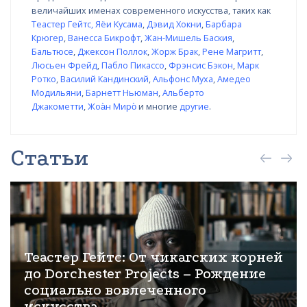
величайших именах современного искусства, таких как
Теастер Гейтс
,
Яёи Кусама
,
Дэвид Хокни
,
Барбара
Крюгер
,
Ванесса Бикрофт
,
Жан-Мишель Баския
,
Бальтюсе
,
Джексон Поллок
,
Жорж Брак
,
Рене Магритт
,
Люсьен Фрейд
,
Пабло Пикассо
,
Фрэнсис Бэкон
,
Марк
Ротко
,
Василий Кандинский
,
Альфонс Муха
,
Амедео
Модильяни
,
Барнетт Ньюман
,
Альберто
Джакометти
,
Жоа̀н Миро̀
и многие
другие
.
Статьи
Теастер Гейтс: От чикагских корней
до Dorchester Projects – Рождение
социально вовлеченного
искусства