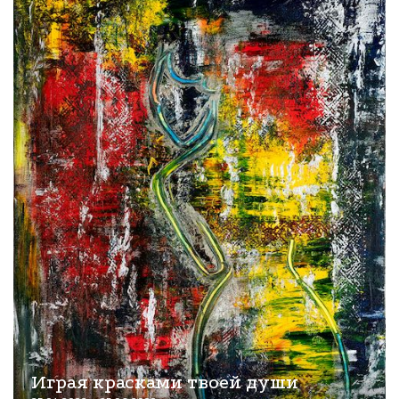
Играя красками твоей души