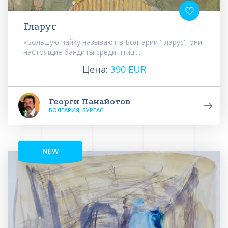
Гларус
«Большую чайку называют в Болгарии 'гларус', они
настоящие бандиты среди птиц....
Цена:
390 EUR
Георги Панайотов
БОЛГАРИЯ, БУРГАС
NEW