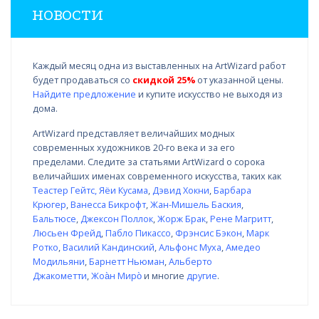
НОВОСТИ
Каждый месяц одна из выставленных на ArtWizard работ
будет продаваться со
скидкой 25%
от указанной цены.
Найдите предложение
и купите искусство не выходя из
дома.
ArtWizard представляет величайших модных
современных художников 20-го века и за его
пределами. Следите за статьями ArtWizard о сорока
величайших именах современного искусства, таких как
Теастер Гейтс
,
Яёи Кусама
,
Дэвид Хокни
,
Барбара
Крюгер
,
Ванесса Бикрофт
,
Жан-Мишель Баския
,
Бальтюсе
,
Джексон Поллок
,
Жорж Брак
,
Рене Магритт
,
Люсьен Фрейд
,
Пабло Пикассо
,
Фрэнсис Бэкон
,
Марк
Ротко
,
Василий Кандинский
,
Альфонс Муха
,
Амедео
Модильяни
,
Барнетт Ньюман
,
Альберто
Джакометти
,
Жоа̀н Миро̀
и многие
другие
.