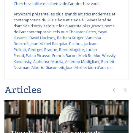
Cherchez l'offre
et achetez de l'art de chez vous.
ArtWizard présente les plus grands artistes modernes et
contemporains du 20e siècle et au-delà. Suivez la série
d'articles d'ArtWizard sur les quarante plus grands noms
de l'art contemporain, tels que
Theaster Gates
,
Yayoi
Kusama
,
David Hockney
,
Barbara Kruger
,
Vanessa
Beecroft
,
Jean-Michel Basquiat
,
Balthus
,
Jackson
Pollock
,
Georges Braque
,
Rene Magritte
,
Lucian
Freud
,
Pablo Picasso
,
Francis Bacon
,
Mark Rothko
,
Wassily
Kandinsky
,
Alphonse Mucha
,
Amedeo Modigliani
,
Barnett
Newman
,
Alberto Giacometti
,
Joan Miró
et bien
d'autres
.
Articles
Theaster Gates : Des racines de