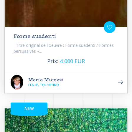
Forme suadenti
Titre original de l'oeuvre : Forme suadenti / Formes
persuasives «...
Prix:
4 000 EUR
Maria Micozzi
ITALIE, TOLENTINO
NEW