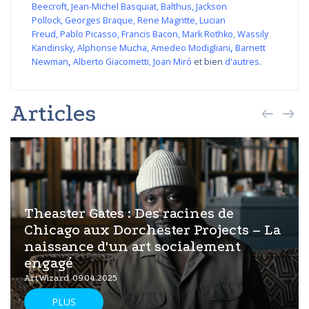
Beecroft
,
Jean-Michel Basquiat
,
Balthus
,
Jackson
Pollock
,
Georges Braque
,
Rene Magritte
,
Lucian
Freud
,
Pablo Picasso
,
Francis Bacon
,
Mark Rothko
,
Wassily
Kandinsky
,
Alphonse Mucha
,
Amedeo Modigliani
,
Barnett
Newman
,
Alberto Giacometti
,
Joan Miró
et bien
d'autres
.
Articles
Theaster Gates : Des racines de
Chicago aux Dorchester Projects – La
naissance d'un art socialement
engagé
ArtWizard 09.04.2025
PLUS