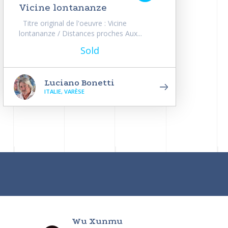
Vicine lontananze
Titre original de l'oeuvre : Vicine
lontananze / Distances proches Aux...
Sold
Luciano Bonetti
ITALIE, VARÈSE
Wu Xunmu