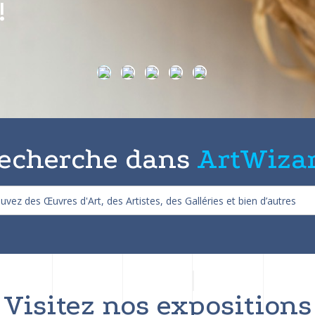
on de 25%
echerche dans
ArtWiza
Visitez nos expositions