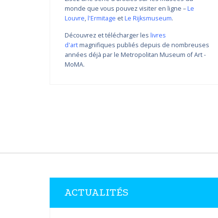
monde que vous pouvez visiter en ligne –
Le
Louvre
,
l'Ermitage
et
Le Rijksmuseum
.
Découvrez et télécharger les
livres
d'art
magnifiques publiés depuis de nombreuses
Variations de couleur de
années déjà par le Metropolitan Museum of Art -
Nikolay Yanakiev I
MoMA.
22.03.2018 - 31.09.2018
DÉCOUVRIR PLUS
ACTUALITÉS