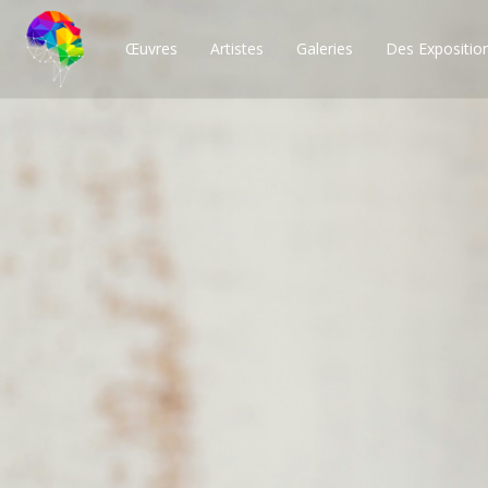
Œuvres
Artistes
Galeries
Des Expositio
Des milliers de po