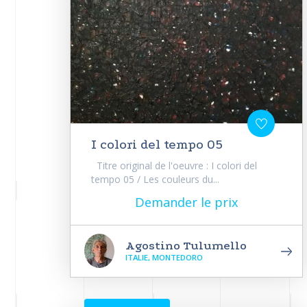
I colori del tempo 05
Titre original de l'oeuvre : I colori del
tempo 05 / Les couleurs du...
Demander le prix
Agostino Tulumello
ITALIE, MONTEDORO