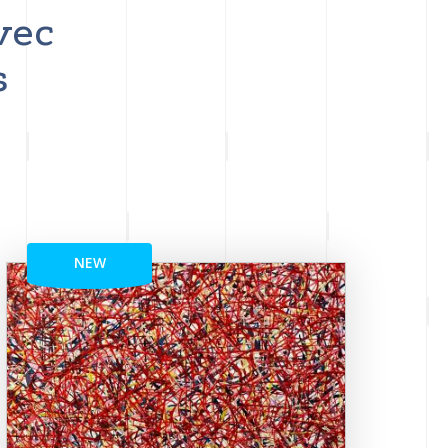
vec
s
NEW